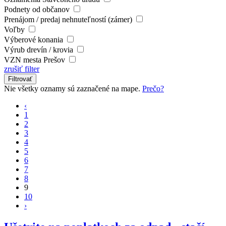
Podnety od občanov
Prenájom / predaj nehnuteľností (zámer)
Voľby
Výberové konania
Výrub drevín / krovia
VZN mesta Prešov
zrušiť filter
Filtrovať
Nie všetky oznamy sú zaznačené na mape.
Prečo?
‹
1
2
3
4
5
6
7
8
9
10
›