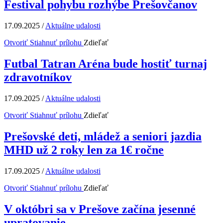
Festival pohybu rozhýbe Prešovčanov
17.09.2025
/
Aktuálne udalosti
Otvoriť
Stiahnuť prílohu
Zdieľať
Futbal Tatran Aréna bude hostiť turnaj
zdravotníkov
17.09.2025
/
Aktuálne udalosti
Otvoriť
Stiahnuť prílohu
Zdieľať
Prešovské deti, mládež a seniori jazdia
MHD už 2 roky len za 1€ ročne
17.09.2025
/
Aktuálne udalosti
Otvoriť
Stiahnuť prílohu
Zdieľať
V októbri sa v Prešove začína jesenné
upratovanie