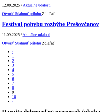
12.09.2025
/
Aktuálne udalosti
Otvoriť
Stiahnuť prílohu
Zdieľať
Festival pohybu rozhýbe Prešovčanov
11.09.2025
/
Aktuálne udalosti
Otvoriť
Stiahnuť prílohu
Zdieľať
‹
1
2
3
4
5
6
7
8
9
10
›
Darujte dobrovoľný príspevok (platba