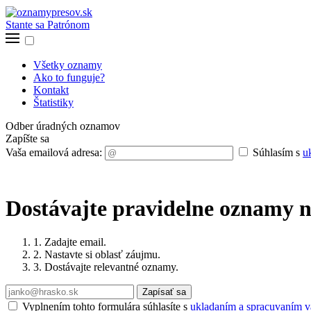
Stante sa Patrónom
Všetky oznamy
Ako to funguje?
Kontakt
Štatistiky
Odber úradných oznamov
Zapíšte sa
Vaša emailová adresa:
Súhlasím s
u
Dostávajte pravidelne oznamy n
1. Zadajte email.
2. Nastavte si oblasť záujmu.
3. Dostávajte relevantné oznamy.
Zapísať sa
Vyplnením tohto formulára súhlasíte s
ukladaním a spracuvaním va