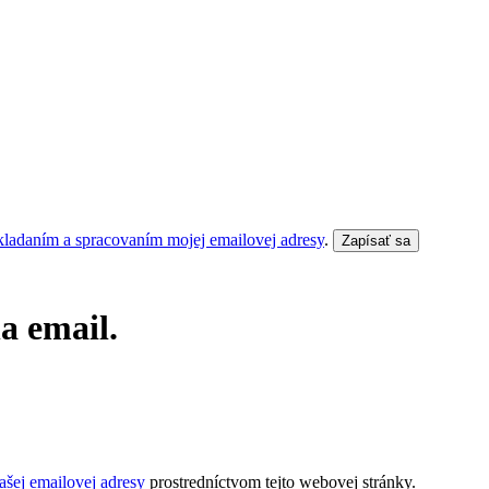
kladaním a spracovaním mojej emailovej adresy
.
Zapísať sa
a email.
šej emailovej adresy
prostredníctvom tejto webovej stránky.