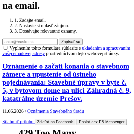
na email.
1. Zadajte email.
2. Nastavte si oblasť záujmu.
3. Dostávajte relevantné oznamy.
Zapísať sa
Vyplnením tohto formulára súhlasíte s
ukladaním a spracuvaním
vašej emailovej adresy
prostredníctvom tejto webovej stránky.
Oznámenie o začatí konania o stavebnom
zámere a upustenie od ústneho
pojednávania: Stavebné úpravy v byte č.
5, v bytovom dome na ulici Záhradná č. 9,
katatrálne územie Prešov.
11.06.2026
/
Oznámenia Stavebného úradu
Stiahnuť prílohu
Zdieľať na Facebook
Poslať cez FB Messenger