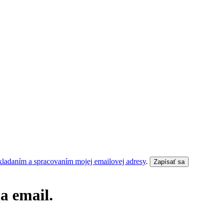
kladaním a spracovaním mojej emailovej adresy
.
Zapísať sa
a email.