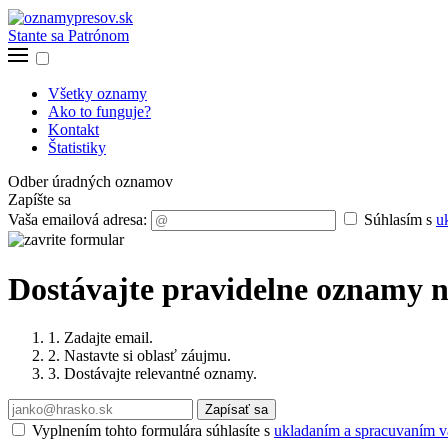
Stante sa Patrónom
Všetky oznamy
Ako to funguje?
Kontakt
Štatistiky
Odber úradných oznamov
Zapíšte sa
Vaša emailová adresa:
Súhlasím s
u
Dostávajte pravidelne oznamy n
1. Zadajte email.
2. Nastavte si oblasť záujmu.
3. Dostávajte relevantné oznamy.
Zapísať sa
Vyplnením tohto formulára súhlasíte s
ukladaním a spracuvaním va