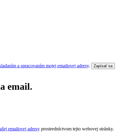
kladaním a spracovaním mojej emailovej adresy
.
Zapísať sa
a email.
šej emailovej adresy
prostredníctvom tejto webovej stránky.