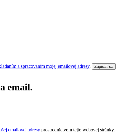
kladaním a spracovaním mojej emailovej adresy
.
Zapísať sa
a email.
šej emailovej adresy
prostredníctvom tejto webovej stránky.