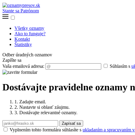
Stante sa Patrónom
Všetky oznamy
Ako to funguje?
Kontakt
Štatistiky
Odber úradných oznamov
Zapíšte sa
Vaša emailová adresa:
Súhlasím s
u
Dostávajte pravidelne oznamy n
1. Zadajte email.
2. Nastavte si oblasť záujmu.
3. Dostávajte relevantné oznamy.
Zapísať sa
Vyplnením tohto formulára súhlasíte s
ukladaním a spracuvaním va