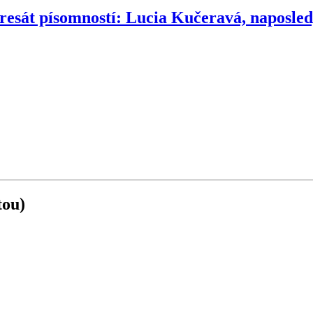
resát písomností: Lucia Kučeravá, naposle
tou)