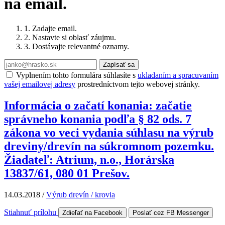
na email.
1. Zadajte email.
2. Nastavte si oblasť záujmu.
3. Dostávajte relevantné oznamy.
Zapísať sa
Vyplnením tohto formulára súhlasíte s
ukladaním a spracuvaním
vašej emailovej adresy
prostredníctvom tejto webovej stránky.
Informácia o začatí konania: začatie
správneho konania podľa § 82 ods. 7
zákona vo veci vydania súhlasu na výrub
dreviny/drevín na súkromnom pozemku.
Žiadateľ: Atrium, n.o., Horárska
13837/61, 080 01 Prešov.
14.03.2018
/
Výrub drevín / krovia
Stiahnuť prílohu
Zdieľať na Facebook
Poslať cez FB Messenger