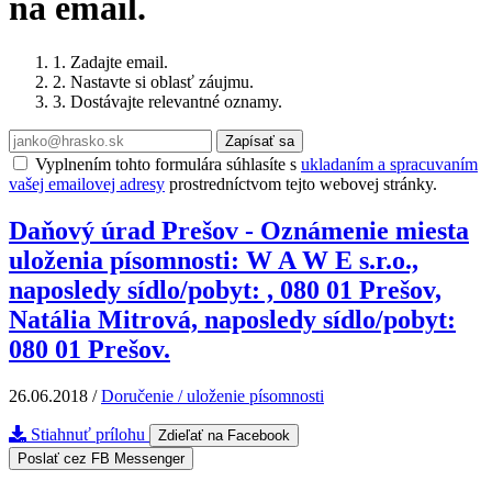
na email.
1. Zadajte email.
2. Nastavte si oblasť záujmu.
3. Dostávajte relevantné oznamy.
Zapísať sa
Vyplnením tohto formulára súhlasíte s
ukladaním a spracuvaním
vašej emailovej adresy
prostredníctvom tejto webovej stránky.
Daňový úrad Prešov - Oznámenie miesta
uloženia písomnosti: W A W E s.r.o.,
naposledy sídlo/pobyt: , 080 01 Prešov,
Natália Mitrová, naposledy sídlo/pobyt:
080 01 Prešov.
26.06.2018
/
Doručenie / uloženie písomnosti
Stiahnuť prílohu
Zdieľať na Facebook
Poslať cez FB Messenger