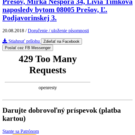
Prešov, Mirka Nešpora 34, Lívia Timková
naposledy bytom 08005 Prešov, Ľ.
Podjavorinskej 3.
20.08.2018
/
Doručenie / uloženie písomnosti
Stiahnuť prílohu
Zdieľať na Facebook
Poslať cez FB Messenger
Darujte dobrovoľný príspevok (platba
kartou)
Stante sa Patrónom