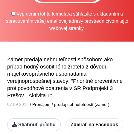
Vyplnením tohto formulára súhlasíte s
ukladaním a
spracuvaním vašej emailovej adresy
prostredníctvom tejto
webovej stránky.
Zámer predaja nehnuteľností spôsobom ako
prípad hodný osobitného zreteľa z dôvodu
majetkovoprávneho usporiadania
verejnoprospešnej stavby: "Prioritné preventívne
protipovodňové opatrenia v SR Podprojekt 3
Prešov - Aktivita 1".
07.09.2018
/
Prenájom / predaj nehnuteľností (zámer)
Stiahnuť prílohu
Zdieľať na Facebook