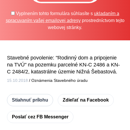
Vyplnením tohto formulára súhlasíte s
ukladaním a
spracuvaním vašej emailovej adresy
prostredníctvom tejto
webovej stránky.
Stavebné povolenie: "Rodinný dom a pripojenie
na TVÚ" na pozemku parcelné KN-C 2486 a KN-
C 2484/2, katastrálne územie Nižná Šebastová.
15.10.2018
/
Oznámenia Stavebného úradu
Stiahnuť prílohu
Zdieľať na Facebook
Poslať cez FB Messenger