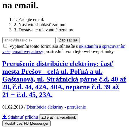
na email.
1. Zadajte email.
2. Nastavte si oblasť záujmu.
3. Dostávajte relevantné oznamy.
Zapísať sa
Vyplnením tohto formulára súhlasíte s
ukladaním a spracuvaním
vašej emailovej adresy
prostredníctvom tejto webovej stránky.
Prerušenie distribúcie elektriny: časť
mesta Prešov - celá ul. Poľná a ul.
Gaštanová, ul. Strážnická párne č.d. 40 až
28, č.d. 44, 42A, 40A, nepárne č.d. 39 až
21 + č.d. 45, 23A.
01.02.2019
/
Distribúcia elektriny - prerušenie
Stiahnuť prílohu
Zdieľať na Facebook
Poslať cez FB Messenger