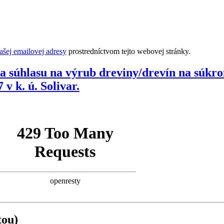
šej emailovej adresy
prostredníctvom tejto webovej stránky.
nia súhlasu na výrub dreviny/drevín na súk
v k. ú. Solivar.
tou)