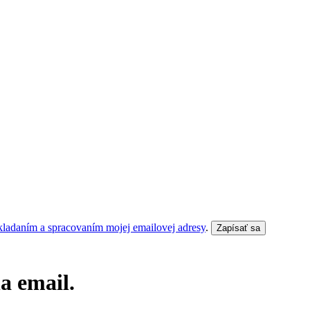
kladaním a spracovaním mojej emailovej adresy
.
Zapísať sa
a email.