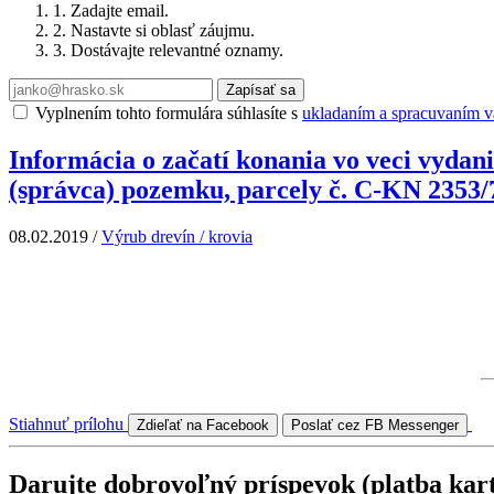
1. Zadajte email.
2. Nastavte si oblasť záujmu.
3. Dostávajte relevantné oznamy.
Zapísať sa
Vyplnením tohto formulára súhlasíte s
ukladaním a spracuvaním va
Informácia o začatí konania vo veci vyda
(správca) pozemku, parcely č. C-KN 2353/7 
08.02.2019
/
Výrub drevín / krovia
Stiahnuť prílohu
Zdieľať na Facebook
Poslať cez FB Messenger
Darujte dobrovoľný príspevok (platba kar