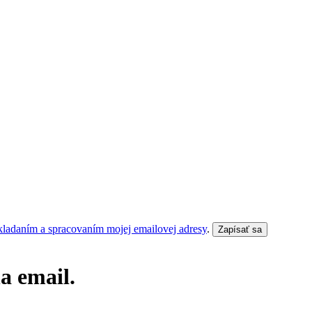
kladaním a spracovaním mojej emailovej adresy
.
Zapísať sa
a email.