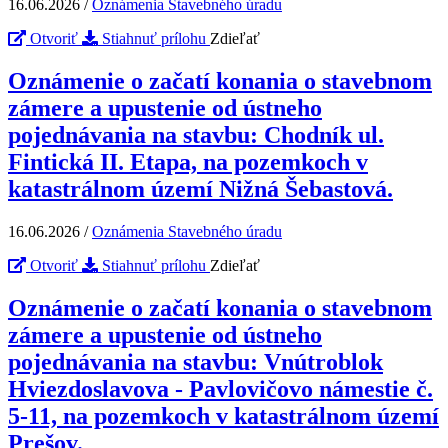
16.06.2026
/
Oznámenia Stavebného úradu
Otvoriť
Stiahnuť prílohu
Zdieľať
Oznámenie o začatí konania o stavebnom
zámere a upustenie od ústneho
pojednávania na stavbu: Chodník ul.
Fintická II. Etapa, na pozemkoch v
katastrálnom území Nižná Šebastová.
16.06.2026
/
Oznámenia Stavebného úradu
Otvoriť
Stiahnuť prílohu
Zdieľať
Oznámenie o začatí konania o stavebnom
zámere a upustenie od ústneho
pojednávania na stavbu: Vnútroblok
Hviezdoslavova - Pavlovičovo námestie č.
5-11, na pozemkoch v katastrálnom území
Prešov.