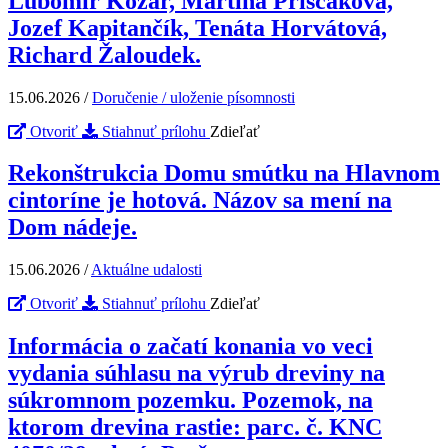
Ľubomír Kozár, Martina Priščaková,
Jozef Kapitančík, Tenáta Horvátová,
Richard Žaloudek.
15.06.2026
/
Doručenie / uloženie písomnosti
Otvoriť
Stiahnuť prílohu
Zdieľať
Rekonštrukcia Domu smútku na Hlavnom
cintoríne je hotová. Názov sa mení na
Dom nádeje.
15.06.2026
/
Aktuálne udalosti
Otvoriť
Stiahnuť prílohu
Zdieľať
Informácia o začatí konania vo veci
vydania súhlasu na výrub dreviny na
súkromnom pozemku. Pozemok, na
ktorom drevina rastie: parc. č. KNC