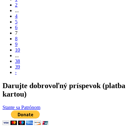
2
...
4
5
6
7
8
9
10
...
38
39
›
Darujte dobrovoľný príspevok (platba
kartou)
Stante sa Patrónom