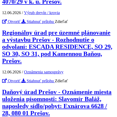
4070/29 v k. ú. Prešov.
12.06.2026
/
Výrub drevín / krovia
Otvoriť
Stiahnuť prílohu
Zdieľať
Regionálny úrad pre územné plánovanie
a výstavbu Prešov - Rozhodnutie o
odvolaní: ESCADA RESIDENCE, SO 29,
SO 30, SO 31, pod Kamennou Baňou,
Prešov.
12.06.2026
/
Oznámenia samosprávy
Otvoriť
Stiahnuť prílohu
Zdieľať
Daňový úrad Prešov - Oznámenie miesta
uloženia písomnosti: Slavomír Baláž,
naposledy sídlo/pobyt: Exnárova 6628 /
28, 080 01 Prešov.