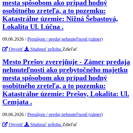
mesta spôsobom ako prípad hodný
osobitného zreteľa, a to pozemku:
Katastrálne územie: Nižná Šebastová,
Lokalita Ul. Lúčna .
09.06.2026
/
Prenájom / predaj nehnuteľností (zámer)
Otvoriť
Stiahnuť prílohu
Zdieľať
Mesto Prešov zverejňuje - Zámer predaja
nehnuteľnosti ako prebytočného majetku
mesta spôsobom ako prípad hodný
osobitného zreteľa, a to pozemku:
Katastrálne územie: Prešov, Lokalita: Ul.
Cemjata .
09.06.2026
/
Prenájom / predaj nehnuteľností (zámer)
Otvoriť
Stiahnuť prílohu
Zdieľať