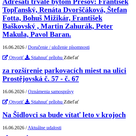
Adresáti trvale bytom Prešov: František
Topľanský, Renáta Dvorščáková, Štefan
Fotta, Bohuš Mižikár, František
Baškovský , Martin Zahurák, Peter
Makula, Pavol Baran.
16.06.2026
/
Doručenie / uloženie písomnosti
Otvoriť
Stiahnuť prílohu
Zdieľať
za rozšírenie parkovacích miest na ulici
Prostějovská č. 57 - č. 67
16.06.2026
/
Oznámenia samosprávy
Otvoriť
Stiahnuť prílohu
Zdieľať
Na Šidlovci sa bude vítať leto v krojoch
16.06.2026
/
Aktuálne udalosti