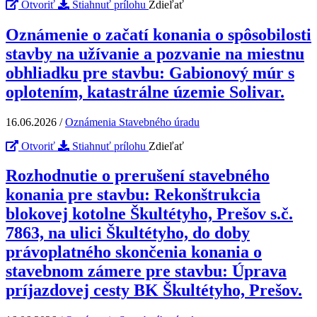
Otvoriť
Stiahnuť prílohu
Zdieľať
Oznámenie o začatí konania o spôsobilosti
stavby na užívanie a pozvanie na miestnu
obhliadku pre stavbu: Gabionový múr s
oplotením, katastrálne územie Solivar.
16.06.2026
/
Oznámenia Stavebného úradu
Otvoriť
Stiahnuť prílohu
Zdieľať
Rozhodnutie o prerušení stavebného
konania pre stavbu: Rekonštrukcia
blokovej kotolne Škultétyho, Prešov s.č.
7863, na ulici Škultétyho, do doby
právoplatného skončenia konania o
stavebnom zámere pre stavbu: Úprava
príjazdovej cesty BK Škultétyho, Prešov.