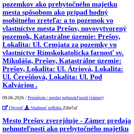
pozemkov ako prebytočného majetku
mesta spôsobom ako prípad hodný
osobitného zreteľa: a to pozemok vo
vlastníctve mesta Prešov, novovytvorený
pozemok, Katastrálne územie: Prešov,
Lokalita: Ul. Cemjata za pozemky vo
vlastníctve Rímskokatolícka farnosť sv.
Mikuláša, Prešov, Katastrálne územie:
Prešov, Lokalita: Ul. Átriová, Lokalita:
Ul. Čerešňová, Lokalita: Ul. Pod
Kalváriou .
09.06.2026
/
Prenájom / predaj nehnuteľností (zámer)
Otvoriť
Stiahnuť prílohu
Zdieľať
Mesto Prešov zverejňuje - Zámer predaja
nehnuteľnosti ako prebytočného majetku