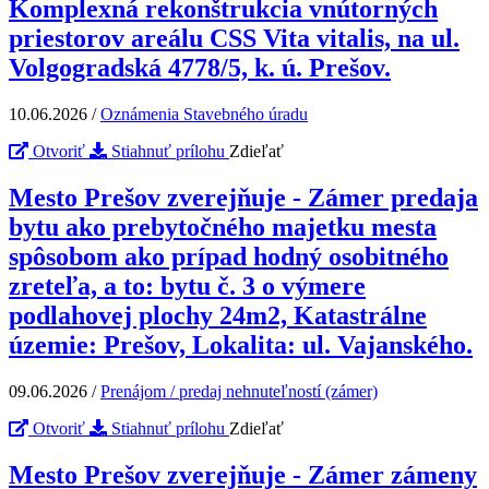
Komplexná rekonštrukcia vnútorných
priestorov areálu CSS Vita vitalis, na ul.
Volgogradská 4778/5, k. ú. Prešov.
10.06.2026
/
Oznámenia Stavebného úradu
Otvoriť
Stiahnuť prílohu
Zdieľať
Mesto Prešov zverejňuje - Zámer predaja
bytu ako prebytočného majetku mesta
spôsobom ako prípad hodný osobitného
zreteľa, a to: bytu č. 3 o výmere
podlahovej plochy 24m2, Katastrálne
územie: Prešov, Lokalita: ul. Vajanského.
09.06.2026
/
Prenájom / predaj nehnuteľností (zámer)
Otvoriť
Stiahnuť prílohu
Zdieľať
Mesto Prešov zverejňuje - Zámer zámeny