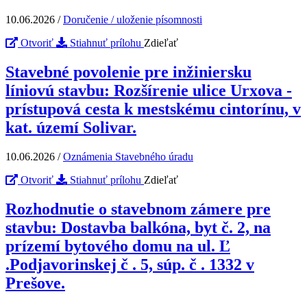
10.06.2026
/
Doručenie / uloženie písomnosti
Otvoriť
Stiahnuť prílohu
Zdieľať
Stavebné povolenie pre inžiniersku
líniovú stavbu: Rozšírenie ulice Urxova -
prístupová cesta k mestskému cintorínu, v
kat. území Solivar.
10.06.2026
/
Oznámenia Stavebného úradu
Otvoriť
Stiahnuť prílohu
Zdieľať
Rozhodnutie o stavebnom zámere pre
stavbu: Dostavba balkóna, byt č. 2, na
prízemí bytového domu na ul. Ľ
.Podjavorinskej č . 5, súp. č . 1332 v
Prešove.