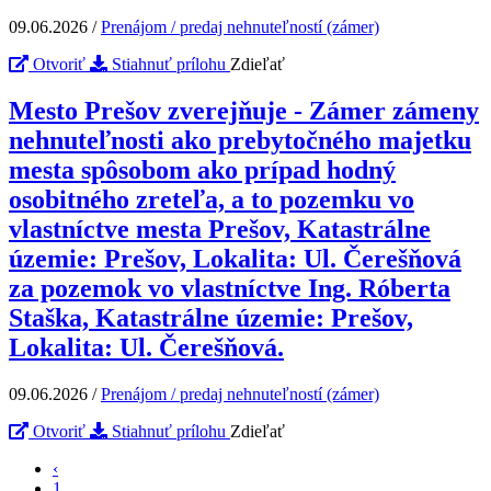
09.06.2026
/
Prenájom / predaj nehnuteľností (zámer)
Otvoriť
Stiahnuť prílohu
Zdieľať
Mesto Prešov zverejňuje - Zámer zámeny
nehnuteľnosti ako prebytočného majetku
mesta spôsobom ako prípad hodný
osobitného zreteľa, a to pozemku vo
vlastníctve mesta Prešov, Katastrálne
územie: Prešov, Lokalita: Ul. Čerešňová
za pozemok vo vlastníctve Ing. Róberta
Staška, Katastrálne územie: Prešov,
Lokalita: Ul. Čerešňová.
09.06.2026
/
Prenájom / predaj nehnuteľností (zámer)
Otvoriť
Stiahnuť prílohu
Zdieľať
‹
1