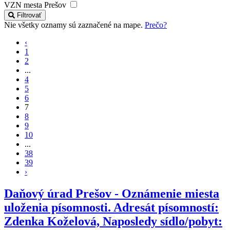
VZN mesta Prešov
Filtrovať
Nie všetky oznamy sú zaznačené na mape.
Prečo?
‹
1
2
...
4
5
6
7
8
9
10
...
38
39
›
Daňový úrad Prešov - Oznámenie miesta
uloženia písomnosti. Adresát písomností:
Zdenka Koželová, Naposledy sídlo/pobyt: